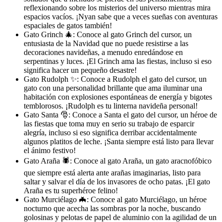
reflexionando sobre los misterios del universo mientras mira
espacios vacíos. ¡Nyan sabe que a veces sueñas con aventuras
espaciales de gatos también!
Gato Grinch 🎄: Conoce al gato Grinch del cursor, un
entusiasta de la Navidad que no puede resistirse a las
decoraciones navideñas, a menudo enredándose en
serpentinas y luces. ¡El Grinch ama las fiestas, incluso si eso
significa hacer un pequeño desastre!
Gato Rudolph ✨: Conoce a Rudolph el gato del cursor, un
gato con una personalidad brillante que ama iluminar una
habitación con explosiones espontáneas de energía y bigotes
temblorosos. ¡Rudolph es tu linterna navideña personal!
Gato Santa 🎅: Conoce a Santa el gato del cursor, un héroe de
las fiestas que toma muy en serio su trabajo de esparcir
alegría, incluso si eso significa derribar accidentalmente
algunos platitos de leche. ¡Santa siempre está listo para llevar
el ánimo festivo!
Gato Araña 🕷️: Conoce al gato Araña, un gato aracnofóbico
que siempre está alerta ante arañas imaginarias, listo para
saltar y salvar el día de los invasores de ocho patas. ¡El gato
Araña es tu superhéroe felino!
Gato Murciélago 🦇: Conoce al gato Murciélago, un héroe
nocturno que acecha las sombras por la noche, buscando
golosinas y pelotas de papel de aluminio con la agilidad de un