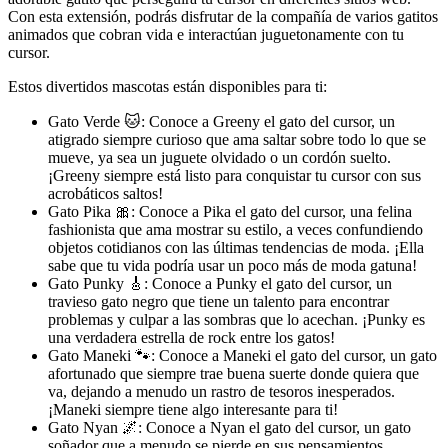
Con esta extensión, podrás disfrutar de la compañía de varios gatitos
animados que cobran vida e interactúan juguetonamente con tu
cursor.
Estos divertidos mascotas están disponibles para ti:
Gato Verde 🐱: Conoce a Greeny el gato del cursor, un
atigrado siempre curioso que ama saltar sobre todo lo que se
mueve, ya sea un juguete olvidado o un cordón suelto.
¡Greeny siempre está listo para conquistar tu cursor con sus
acrobáticos saltos!
Gato Pika 🎀: Conoce a Pika el gato del cursor, una felina
fashionista que ama mostrar su estilo, a veces confundiendo
objetos cotidianos con las últimas tendencias de moda. ¡Ella
sabe que tu vida podría usar un poco más de moda gatuna!
Gato Punky 🎸: Conoce a Punky el gato del cursor, un
travieso gato negro que tiene un talento para encontrar
problemas y culpar a las sombras que lo acechan. ¡Punky es
una verdadera estrella de rock entre los gatos!
Gato Maneki 🐾: Conoce a Maneki el gato del cursor, un gato
afortunado que siempre trae buena suerte donde quiera que
va, dejando a menudo un rastro de tesoros inesperados.
¡Maneki siempre tiene algo interesante para ti!
Gato Nyan 🌌: Conoce a Nyan el gato del cursor, un gato
soñador que a menudo se pierde en sus pensamientos,