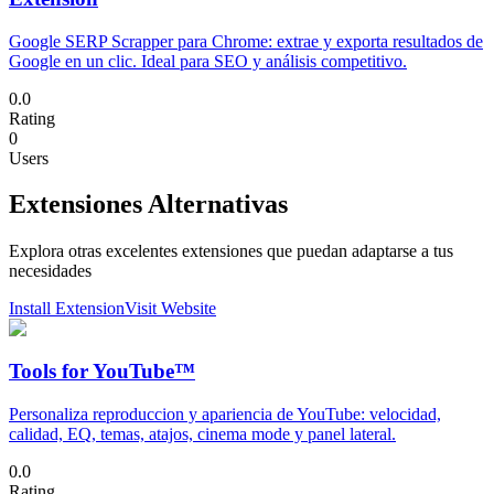
Google SERP Scrapper para Chrome: extrae y exporta resultados de
Google en un clic. Ideal para SEO y análisis competitivo.
0.0
Rating
0
Users
Extensiones Alternativas
Explora otras excelentes extensiones que puedan adaptarse a tus
necesidades
Install Extension
Visit Website
Tools for YouTube™
Personaliza reproduccion y apariencia de YouTube: velocidad,
calidad, EQ, temas, atajos, cinema mode y panel lateral.
0.0
Rating