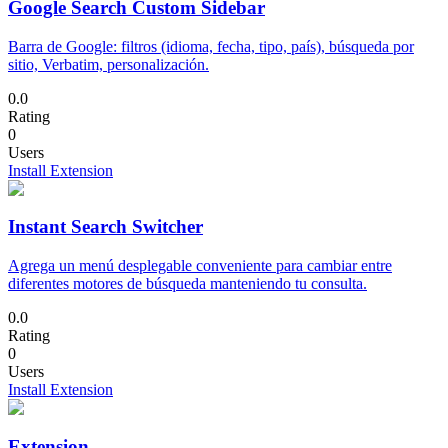
Google Search Custom Sidebar
Barra de Google: filtros (idioma, fecha, tipo, país), búsqueda por
sitio, Verbatim, personalización.
0.0
Rating
0
Users
Install Extension
Instant Search Switcher
Agrega un menú desplegable conveniente para cambiar entre
diferentes motores de búsqueda manteniendo tu consulta.
0.0
Rating
0
Users
Install Extension
Extension