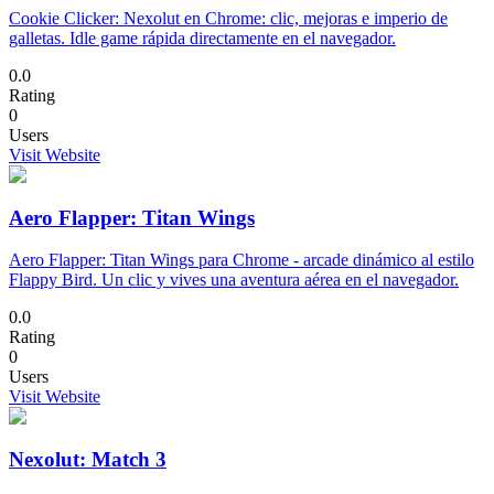
Cookie Clicker: Nexolut en Chrome: clic, mejoras e imperio de
galletas. Idle game rápida directamente en el navegador.
0.0
Rating
0
Users
Visit Website
Aero Flapper: Titan Wings
Aero Flapper: Titan Wings para Chrome - arcade dinámico al estilo
Flappy Bird. Un clic y vives una aventura aérea en el navegador.
0.0
Rating
0
Users
Visit Website
Nexolut: Match 3