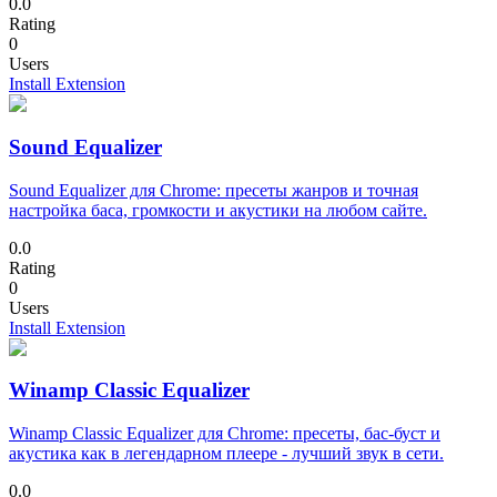
0.0
Rating
0
Users
Install Extension
Sound Equalizer
Sound Equalizer для Chrome: пресеты жанров и точная
настройка баса, громкости и акустики на любом сайте.
0.0
Rating
0
Users
Install Extension
Winamp Classic Equalizer
Winamp Classic Equalizer для Chrome: пресеты, бас-буст и
акустика как в легендарном плеере - лучший звук в сети.
0.0