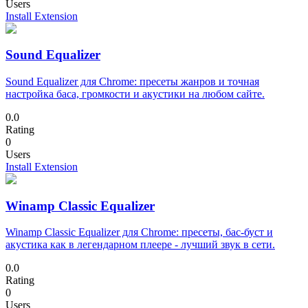
Users
Install Extension
Sound Equalizer
Sound Equalizer для Chrome: пресеты жанров и точная
настройка баса, громкости и акустики на любом сайте.
0.0
Rating
0
Users
Install Extension
Winamp Classic Equalizer
Winamp Classic Equalizer для Chrome: пресеты, бас-буст и
акустика как в легендарном плеере - лучший звук в сети.
0.0
Rating
0
Users