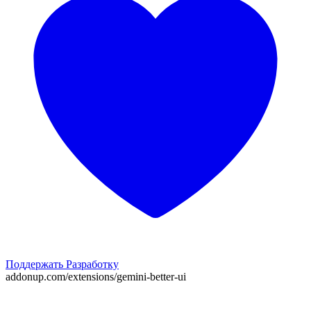
Поддержать Разработку
addonup.com/extensions/
gemini-better-ui