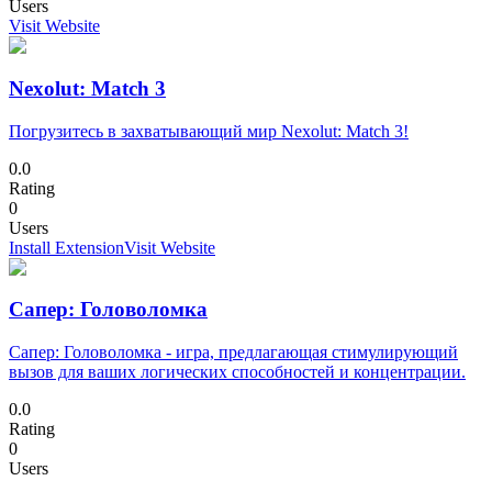
Users
Visit Website
Nexolut: Match 3
Погрузитесь в захватывающий мир Nexolut: Match 3!
0.0
Rating
0
Users
Install Extension
Visit Website
Сапер: Головоломка
Сапер: Головоломка - игра, предлагающая стимулирующий
вызов для ваших логических способностей и концентрации.
0.0
Rating
0
Users