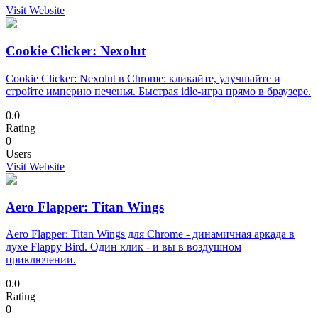
Visit Website
Cookie Clicker: Nexolut
Cookie Clicker: Nexolut в Chrome: кликайте, улучшайте и
стройте империю печенья. Быстрая idle-игра прямо в браузере.
0.0
Rating
0
Users
Visit Website
Aero Flapper: Titan Wings
Aero Flapper: Titan Wings для Chrome - динамичная аркада в
духе Flappy Bird. Один клик - и вы в воздушном
приключении.
0.0
Rating
0