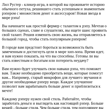
Лил Рустер - кликер-игра, в которой вы проживаете историю
обычного петуха, решившего стать успешным и знаменитым
рэпером с множеством денег и аксессуаров! Новая звезда в
мире рэпа!
Вы начинаете как простой фермер с талантом к рэпу. Мечтая о
больших сценах, славе и слушателях, вы ищете шанс проявить
свой талант. Решив изменить свою жизнь, вы отправляетесь в
большой город, чтобы стать популярным рэпером!
В городе вам предстоит бороться за возможность быть
замеченным и достигнуть цели в мире хип-хопа. Время идет,
и вам нужно показать, на что вы способны. Готовы ли вы
стать известным и богатым или потерпеть неудачу?
Вам нужно будет улучшать свои навыки рэпа, что поможет
вам. Также необходимо приобретать вещи, которые помогут
вам... Например, старый микрофон для лучшего звучания и
другие необходимые рэперу вещи. Каждое улучшение
позволит вам зарабатывать больше денег и приблизиться к
мечте!
Каждому рэперу нужен свой стиль. Работайте, чтобы
заработать деньги и выглядеть как настоящий рэпер. Больше
вещей - больше стиля. Чем больше стиля, тем популярнее вы