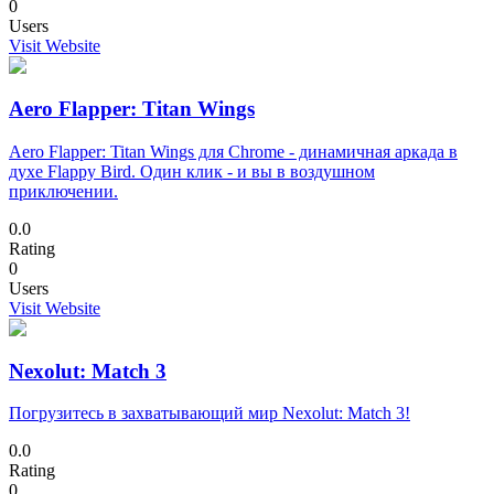
0
Users
Visit Website
Aero Flapper: Titan Wings
Aero Flapper: Titan Wings для Chrome - динамичная аркада в
духе Flappy Bird. Один клик - и вы в воздушном
приключении.
0.0
Rating
0
Users
Visit Website
Nexolut: Match 3
Погрузитесь в захватывающий мир Nexolut: Match 3!
0.0
Rating
0