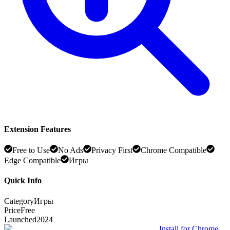
Extension Features
Free to Use
No Ads
Privacy First
Chrome Compatible
Edge Compatible
Игры
Quick Info
Category
Игры
Price
Free
Launched
2024
Install for Chrome