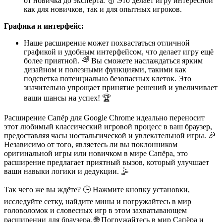
от новичка до эксперта. 🥇 Это делает игру интересной
как для новичков, так и для опытных игроков.
Графика и интерфейс:
Наше расширение может похвастаться отличной
графикой и удобным интерфейсом, что делает игру ещё
более приятной. 🌈 Вы сможете наслаждаться ярким
дизайном и полезными функциями, такими как
подсветка потенциально безопасных клеток. Это
значительно упрощает принятие решений и увеличивает
ваши шансы на успех! 🏆
Расширение Сапёр для Google Chrome идеально переносит
этот любимый классический игровой процесс в ваш браузер,
предоставляя часы ностальгической и увлекательной игры. 🎉
Независимо от того, являетесь ли вы поклонником
оригинальной игры или новичком в мире Сапёра, это
расширение предлагает приятный вызов, который улучшает
ваши навыки логики и дедукции. 🤹
Так чего же вы ждёте? 🕒 Нажмите кнопку установки,
исследуйте сетку, найдите мины и погружайтесь в мир
головоломок и словесных игр в этом захватывающем
расширении для браузера. 🌐 Погружайтесь в мир Сапёра и