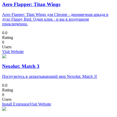
Aero Flapper: Titan Wings
Aero Flapper: Titan Wings для Chrome - динамичная аркада в
духе Flappy Bird. Один клик - и вы в воздушном
приключении.
0.0
Rating
0
Users
Visit Website
Nexolut: Match 3
Погрузитесь в захватывающий мир Nexolut: Match 3!
0.0
Rating
0
Users
Install Extension
Visit Website