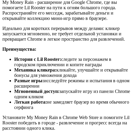
My Money Rain - расширение для Google Chrome, где вы
помогаете Lil Rooster на пути к огням большого города.
Распространяйте его месседж, зарабатывайте деньги и
открывайте коллекцию мини-игр прямо в браузере.
Идеально для коротких перерывов между делами: кликер
запускается мгновенно, не требует отдельной установки и
превращает Chrome в легкое пространство для развлечений.
Преимущества:
История с Lil Rooster:
следите за персонажем в
городском приключении и копите награды
Механика кликера:
кликайте, улучшайте и открывайте
бонусы для умножения дохода
Разные игры:
исследуйте режимы и испытания в одном
расширении
Мгновенный доступ:
запускайте игру из панели Chrome
одним кликом
Легкая работа:
не замедляет браузер во время обычного
серфинга
Установите My Money Rain в Chrome Web Store и помогите Lil
Rooster победить в городе - развлечение и прогресс всегда на
расстоянии одного клика.