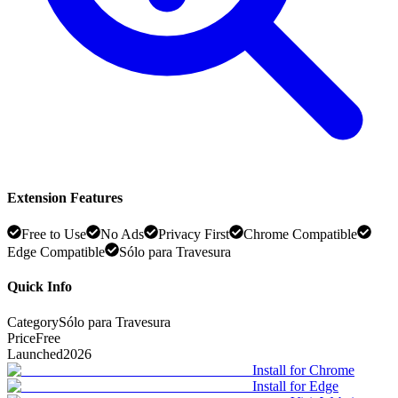
Extension Features
Free to Use
No Ads
Privacy First
Chrome Compatible
Edge Compatible
Sólo para Travesura
Quick Info
Category
Sólo para Travesura
Price
Free
Launched
2026
Install for Chrome
Install for Edge