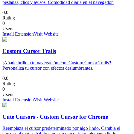
pestañas, clics y avisos. Comodidad diaria en el navegador.
0.0
Rating
0
Users
Install Extension
Visit Website
Custom Cursor Trails
¡Añade brillo a tu navegación con 'Custom Cursor Trails'!
Personaliza tu cursor con efectos deslumbrantes.
0.0
Rating
0
Users
Install Extension
Visit Website
Cute Cursors - Custom Cursor for Chrome
Reemplaza el cursor predeterminado por algo lindo. Cambia el
cursor del mouse habitual por un cursor increíblemente lindo.