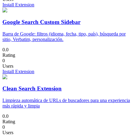
Install Extension
Google Search Custom Sidebar
Barra de Google: filtros (idioma, fecha, tipo, país), búsqueda por
sitio, Verbatim, personalización.
0.0
Rating
0
Users
Install Extension
Clean Search Extension
Limpieza automática de URLs de buscadores para una experiencia
más rápida y limpia
0.0
Rating
0
Users