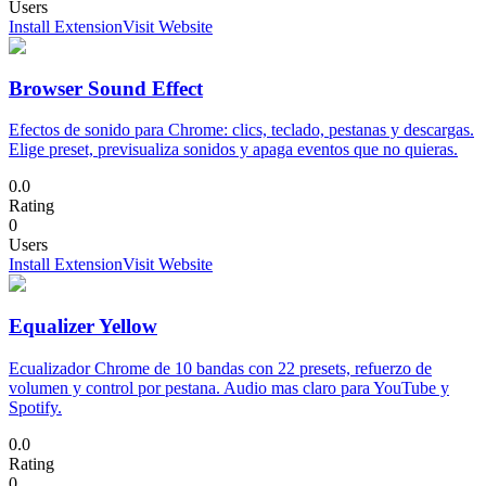
Users
Install Extension
Visit Website
Browser Sound Effect
Efectos de sonido para Chrome: clics, teclado, pestanas y descargas.
Elige preset, previsualiza sonidos y apaga eventos que no quieras.
0.0
Rating
0
Users
Install Extension
Visit Website
Equalizer Yellow
Ecualizador Chrome de 10 bandas con 22 presets, refuerzo de
volumen y control por pestana. Audio mas claro para YouTube y
Spotify.
0.0
Rating
0