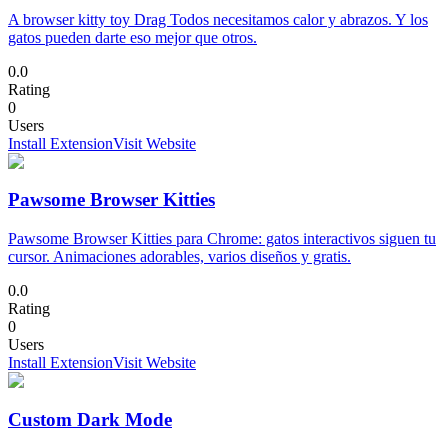
A browser kitty toy Drag Todos necesitamos calor y abrazos. Y los
gatos pueden darte eso mejor que otros.
0.0
Rating
0
Users
Install Extension
Visit Website
Pawsome Browser Kitties
Pawsome Browser Kitties para Chrome: gatos interactivos siguen tu
cursor. Animaciones adorables, varios diseños y gratis.
0.0
Rating
0
Users
Install Extension
Visit Website
Custom Dark Mode