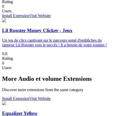
Rating
0
Users
Install Extension
Visit Website
Lil Rooster Money Clicker - Jeux
Un jeu de clics captivant sur le parcours semé d'embûches du
rappeur Lil Rooster vers le succès ! Il a besoin de votre soutien !
0.0
Rating
0
Users
More Audio et volume Extensions
Discover more extensions from the same category
Install Extension
Visit Website
Equalizer Yellow