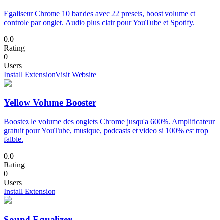
Egaliseur Chrome 10 bandes avec 22 presets, boost volume et
controle par onglet. Audio plus clair pour YouTube et Spotify.
0.0
Rating
0
Users
Install Extension
Visit Website
Yellow Volume Booster
Boostez le volume des onglets Chrome jusqu'a 600%. Amplificateur
gratuit pour YouTube, musique, podcasts et video si 100% est trop
faible.
0.0
Rating
0
Users
Install Extension
Sound Equalizer