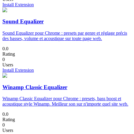
Install Extension
Sound Equalizer
Sound Equalizer pour Chrome : presets par genre et réglage précis
des basses, volume et acoustique sur toute page web.
0.0
Rating
0
Users
Install Extension
Winamp Classic Equalizer
Winamp Classic Equalizer pour Chrome : presets, bass boost et
acoustique style Winamp. Meilleur son sur n'importe quel site web.
0.0
Rating
0
Users