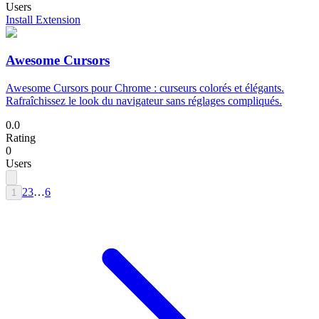
Users
Install Extension
Awesome Cursors
Awesome Cursors pour Chrome : curseurs colorés et élégants.
Rafraîchissez le look du navigateur sans réglages compliqués.
0.0
Rating
0
Users
2
3
…
6
1