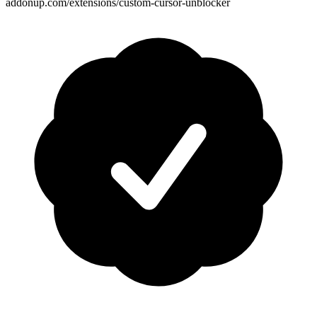
addonup.com/extensions/
custom-cursor-unblocker