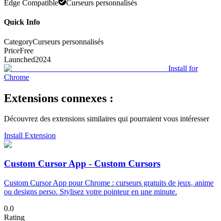
Edge Compatible
Curseurs personnalisés
Quick Info
Category
Curseurs personnalisés
Price
Free
Launched
2024
Install for
Chrome
Extensions connexes :
Découvrez des extensions similaires qui pourraient vous intéresser
Install Extension
Custom Cursor App - Custom Cursors
Custom Cursor App pour Chrome : curseurs gratuits de jeux, anime
ou designs perso. Stylisez votre pointeur en une minute.
0.0
Rating