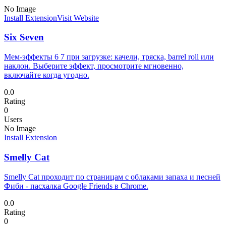
No Image
Install Extension
Visit Website
Six Seven
Мем-эффекты 6 7 при загрузке: качели, тряска, barrel roll или
наклон. Выберите эффект, просмотрите мгновенно,
включайте когда угодно.
0.0
Rating
0
Users
No Image
Install Extension
Smelly Cat
Smelly Cat проходит по страницам с облаками запаха и песней
Фиби - пасхалка Google Friends в Chrome.
0.0
Rating
0