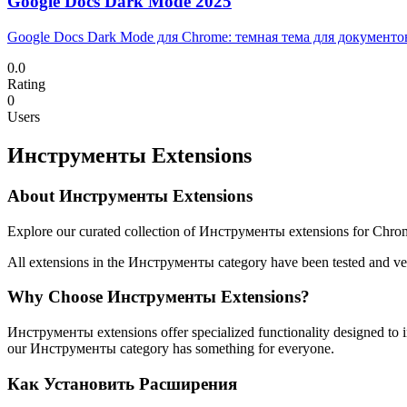
Google Docs Dark Mode 2025
Google Docs Dark Mode для Chrome: темная тема для документов
0.0
Rating
0
Users
Инструменты Extensions
About Инструменты Extensions
Explore our curated collection of Инструменты extensions for Chrome
All extensions in the Инструменты category have been tested and verif
Why Choose Инструменты Extensions?
Инструменты extensions offer specialized functionality designed to i
our Инструменты category has something for everyone.
Как Установить Расширения