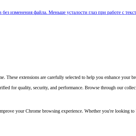
 без изменения файла. Меньше усталости глаз при работе с текс
. These extensions are carefully selected to help you enhance your br
ied for quality, security, and performance. Browse through our collecti
mprove your Chrome browsing experience. Whether you're looking to boo