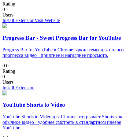
Rating
0
Users
Install Extension
Visit Website
Progress Bar - Sweet Progress Bar for YouTube
Progress Bar for YouTube в Chrome: яркие темы для полосы
прогресса видео - приятнее и нагляднее просмотр.
0.0
Rating
0
Users
Install Extension
YouTube Shorts to Video
YouTube Shorts to Video для Chrome: открывает Shorts как
обычное видео - удобнее смотреть в стандартном плеере
YouTube.