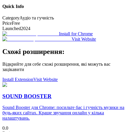
Quick Info
Category
Аудіо та гучність
Price
Free
Launched
2024
Install for Chrome
Visit Website
Схожі розширення:
Відкрийте для себе схожі розширення, які можуть вас
зацікавити
Install Extension
Visit Website
SOUND BOOSTER
Sound Booster для Chrome: посильте бас і гучність музики на
будь-яких сайтах. Краще звучання онлайн у кілька
налаштувань.
0.0