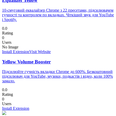
Equalizer Yellow
10-смуговий еквалайзер Chrome з 22 пресетами, підсилювачем
гучності та контролем по вкладках. Чіткіший звук для YouTube
і Spotify.
0.0
Rating
0
Users
No Image
Install Extension
Visit Website
Yellow Volume Booster
Підсилюйте гучність вкладки Chrome до 600%. Безкоштовний
підсилювач для YouTube, музики, подкастів і відео, коли 100%
замало.
0.0
Rating
0
Users
Install Extension