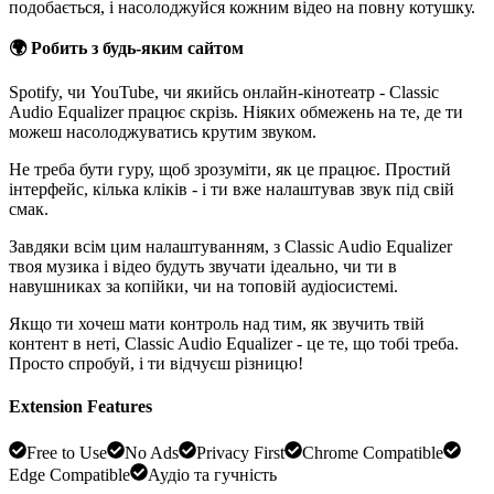
подобається, і насолоджуйся кожним відео на повну котушку.
🌍 Робить з будь-яким сайтом
Spotify, чи YouTube, чи якийсь онлайн-кінотеатр - Classic
Audio Equalizer працює скрізь. Ніяких обмежень на те, де ти
можеш насолоджуватись крутим звуком.
Не треба бути гуру, щоб зрозуміти, як це працює. Простий
інтерфейс, кілька кліків - і ти вже налаштував звук під свій
смак.
Завдяки всім цим налаштуванням, з Classic Audio Equalizer
твоя музика і відео будуть звучати ідеально, чи ти в
навушниках за копійки, чи на топовій аудіосистемі.
Якщо ти хочеш мати контроль над тим, як звучить твій
контент в неті, Classic Audio Equalizer - це те, що тобі треба.
Просто спробуй, і ти відчуєш різницю!
Extension Features
Free to Use
No Ads
Privacy First
Chrome Compatible
Edge Compatible
Аудіо та гучність