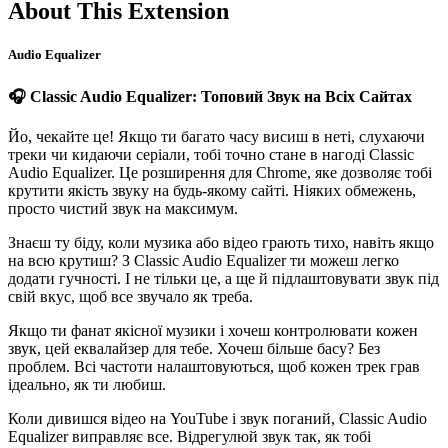
About This Extension
Audio Equalizer
🎧 Classic Audio Equalizer: Топовий Звук на Всіх Сайтах
Йо, чекайте це! Якщо ти багато часу висиш в неті, слухаючи
треки чи кидаючи серіали, тобі точно стане в нагоді Classic
Audio Equalizer. Це розширення для Chrome, яке дозволяє тобі
крутити якість звуку на будь-якому сайті. Ніяких обмежень,
просто чистий звук на максимум.
Знаєш ту біду, коли музика або відео грають тихо, навіть якщо
на всю крутиш? З Classic Audio Equalizer ти можеш легко
додати гучності. І не тільки це, а ще й підлаштовувати звук під
свій вкус, щоб все звучало як треба.
Якщо ти фанат якісної музики і хочеш контролювати кожен
звук, цей еквалайзер для тебе. Хочеш більше басу? Без
проблем. Всі частоти налаштовуються, щоб кожен трек грав
ідеально, як ти любиш.
Коли дивишся відео на YouTube і звук поганий, Classic Audio
Equalizer виправляє все. Відрегулюй звук так, як тобі