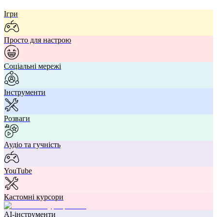
Ігри
Просто для настрою
Соціальні мережі
Інструменти
Розваги
Аудіо та гучність
YouTube
Кастомні курсори
AI-інструменти