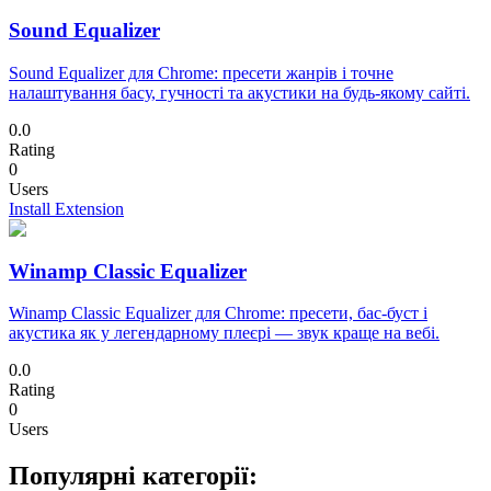
Sound Equalizer
Sound Equalizer для Chrome: пресети жанрів і точне
налаштування басу, гучності та акустики на будь-якому сайті.
0.0
Rating
0
Users
Install Extension
Winamp Classic Equalizer
Winamp Classic Equalizer для Chrome: пресети, бас-буст і
акустика як у легендарному плеєрі — звук краще на вебі.
0.0
Rating
0
Users
Популярні категорії: