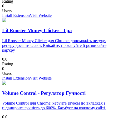
Rating
0
Users
Install Extension
Visit Website
Lil Rooster Money Clicker - Гра
Lil Rooster Money Clicker для Chrome: допоможіть петуху-
реперу досягти слави. Клікайте, прокачуйте й розвивайте
кар'єру.
0.0
Rating
0
Users
Install Extension
Visit Website
Volume Control - Регулятор Гучності
Volume Control для Chrome: керуйте звуком по вкладках і
підвищуйте гучність до 600%. Бас-буст на кожному сайті.
0.0