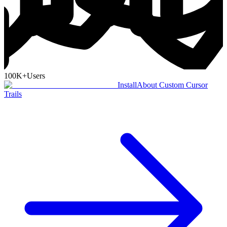
100K+
Users
Install
About Custom Cursor
Trails