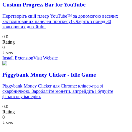
Custom Progress Bar for YouTube
Перетворіть свій плеєр YouTube™ за допомогою веселих
кастомізованих панелей прогресу! Оберіть з понад 30
кольорових дизайнів.
0.0
Rating
0
Users
Install Extension
Visit Website
Piggybank Money Clicker - Idle Game
Piggybank Money Clicker для Chrome: клікер-гра зі
скарбничкою. Заробляйте монети, апгрейдіть і будуйте
фінансову імперію.
0.0
Rating
0
Users