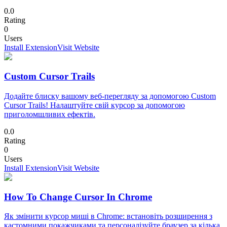
0.0
Rating
0
Users
Install Extension
Visit Website
Custom Cursor Trails
Додайте блиску вашому веб-перегляду за допомогою Custom
Cursor Trails! Налаштуйте свій курсор за допомогою
приголомшливих ефектів.
0.0
Rating
0
Users
Install Extension
Visit Website
How To Change Cursor In Chrome
Як змінити курсор миші в Chrome: встановіть розширення з
кастомними покажчиками та персоналізуйте браузер за кілька