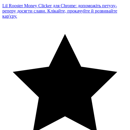
Lil Rooster Money Clicker для Chrome: допоможіть петуху-
реперу досягти слави. Клікайте, прокачуйте й розвивайте
кар'єру.