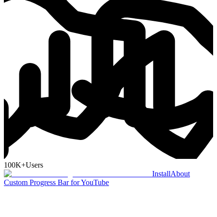
100K+
Users
Install
About
Custom Progress Bar for YouTube