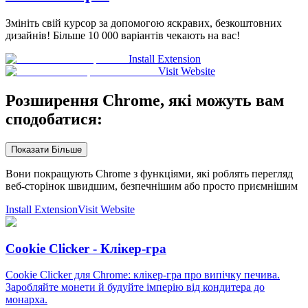
Змініть свій курсор за допомогою яскравих, безкоштовних
дизайнів! Більше 10 000 варіантів чекають на вас!
Install Extension
Visit Website
Розширення Chrome, які можуть вам
сподобатися:
Показати Більше
Вони покращують Chrome з функціями, які роблять перегляд
веб-сторінок швидшим, безпечнішим або просто приємнішим
Install Extension
Visit Website
Cookie Clicker - Клікер-гра
Cookie Clicker для Chrome: клікер-гра про випічку печива.
Заробляйте монети й будуйте імперію від кондитера до
монарха.