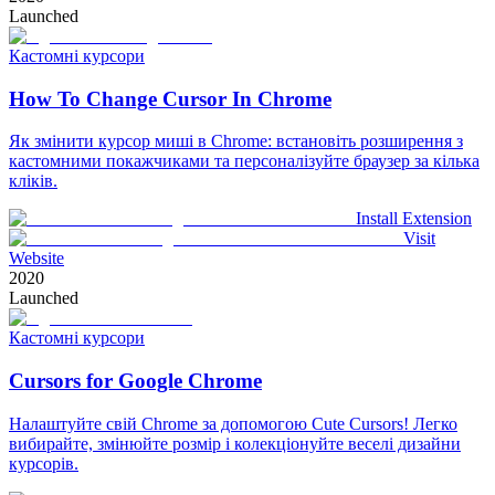
Launched
Кастомні курсори
How To Change Cursor In Chrome
Як змінити курсор миші в Chrome: встановіть розширення з
кастомними покажчиками та персоналізуйте браузер за кілька
кліків.
Install Extension
Visit
Website
2020
Launched
Кастомні курсори
Cursors for Google Chrome
Налаштуйте свій Chrome за допомогою Cute Cursors! Легко
вибирайте, змінюйте розмір і колекціонуйте веселі дизайни
курсорів.