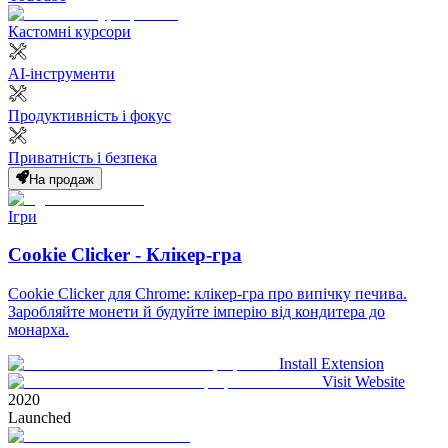
Кастомні курсори
AI-інструменти
Продуктивність і фокус
Приватність і безпека
На продаж
Ігри
Cookie Clicker - Клікер-гра
Cookie Clicker для Chrome: клікер-гра про випічку печива.
Заробляйте монети й будуйте імперію від кондитера до
монарха.
Install Extension
Visit Website
2020
Launched