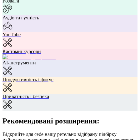
Розваги
Аудіо та гучність
YouTube
Кастомні курсори
AI-інструменти
Продуктивність і фокус
Приватність і безпека
Рекомендовані розширення:
Відкрийте для себе нашу ретельно відібрану підбірку
найкращих розширень, які покращують ваш досвід перегляду