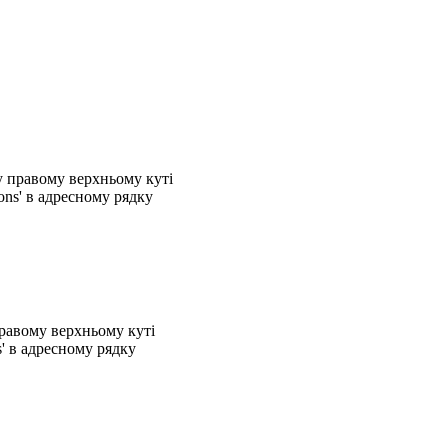
у правому верхньому куті
ions' в адресному рядку
правому верхньому куті
s' в адресному рядку