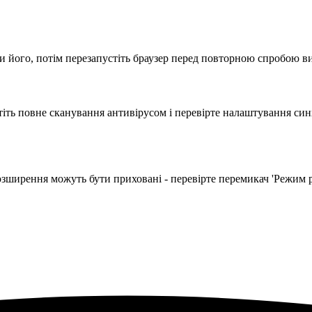
 його, потім перезапустіть браузер перед повторною спробою в
іть повне сканування антивірусом і перевірте налаштування синх
озширення можуть бути приховані - перевірте перемикач 'Режим р