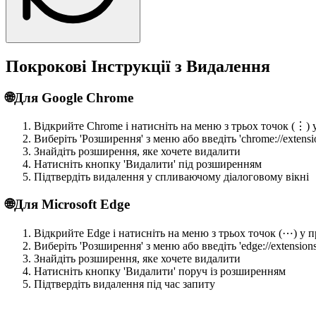
Покрокові Інструкції з Видалення
🌐
Для Google Chrome
Відкрийте Chrome і натисніть на меню з трьох точок (⋮) 
Виберіть 'Розширення' з меню або введіть 'chrome://extens
Знайдіть розширення, яке хочете видалити
Натисніть кнопку 'Видалити' під розширенням
Підтвердіть видалення у спливаючому діалоговому вікні
🌐
Для Microsoft Edge
Відкрийте Edge і натисніть на меню з трьох точок (⋯) у 
Виберіть 'Розширення' з меню або введіть 'edge://extension
Знайдіть розширення, яке хочете видалити
Натисніть кнопку 'Видалити' поруч із розширенням
Підтвердіть видалення під час запиту