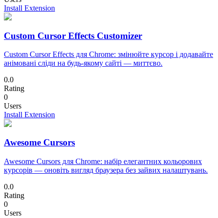
Install Extension
Custom Cursor Effects Customizer
Custom Cursor Effects для Chrome: змінюйте курсор і додавайте
анімовані сліди на будь-якому сайті — миттєво.
0.0
Rating
0
Users
Install Extension
Awesome Cursors
Awesome Cursors для Chrome: набір елегантних кольорових
курсорів — оновіть вигляд браузера без зайвих налаштувань.
0.0
Rating
0
Users