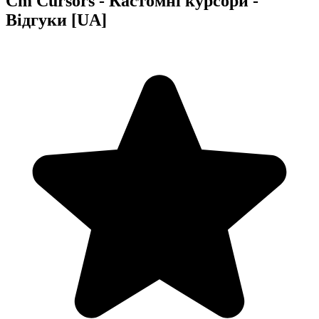
Cm Cursors - Кастомні курсори -
Відгуки [UA]