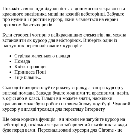
Покажіть свою індивідуальність за допомогою яскравого та
красивого вказівника миші на кожній вебсторінці. Забудьте
про нудний і простий курсор, який з'являється на екрані
протягом багатьох років.
Були створені чотири з найкрасивіших елементів, які можна
встановити як курсор для вебсторінок. Виберіть один із
наступних персоналізованих курсорів:
Стрілка маленького пальця
Помада
Квітка троянди
Принцеса Поні
І ще більше...
Сьогодні використовуйте рожеву стрілку, а завтра курсор у
вигляді помади. Завжди будьте модними та красивими, навіть
в офісі або в класі. Тільки ви можете знати, наскільки
красивою може бути робота на звичайному ноутбуці. Чудовий
курсор у вигляді троянди для перегляду Інтернету.
Ще одна корисна функція - ви ніколи не загубите курсор на
вебсторінці, оскільки яскраво забарвлений вказівник завжди
буде перед вами. Персоналізовані курсори для Chrome - це