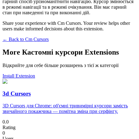
гарний спосіб урізноманітнити навігацію. Курсор змінюється
в режимі навігації та в режимі очікування. Він має гарний
стан при наведенні та при виконанні дій.
Share your experience with Cm Cursors. Your review helps other
users make informed decisions about this extension.
← Back to
Cm Cursors
More Кастомні курсори Extensions
Відкрийте для себе більше розширень з тієї ж категорії
Install Extension
3d Cursors
3D Cursors для Chrome: об'ємні тривимірні курсори замість
звичайного покажчика — помітна зміна при серфінгу.
0.0
Rating
0
Users