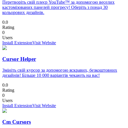
Перетворіть свій плеєр YouTube™ за допомогою веселих
кастомізованих панелей прогресу! Оберіть з понад 30
кольорових дизайнів.
0.0
Rating
0
Users
Install Extension
Visit Website
Cursor Helper
Змініть свій курсор за допомогою яскравих, безкоштовних
дизайнів! Більше 10 000 варіантів чекають на вас!
0.0
Rating
0
Users
Install Extension
Visit Website
Cm Cursors