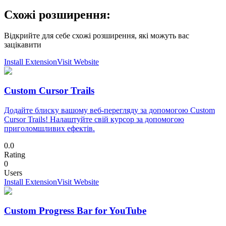
Схожі розширення:
Відкрийте для себе схожі розширення, які можуть вас
зацікавити
Install Extension
Visit Website
Custom Cursor Trails
Додайте блиску вашому веб-перегляду за допомогою Custom
Cursor Trails! Налаштуйте свій курсор за допомогою
приголомшливих ефектів.
0.0
Rating
0
Users
Install Extension
Visit Website
Custom Progress Bar for YouTube