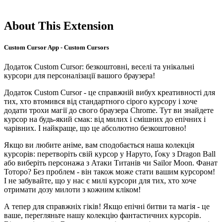
About This Extension
Custom Cursor App - Custom Cursors
Додаток Custom Cursor: безкоштовні, веселі та унікальні
курсори для персоналізації вашого браузера!
Додаток Custom Cursor - це справжній вибух креативності для
тих, хто втомився від стандартного сірого курсору і хоче
додати трохи магії до свого браузера Chrome. Тут ви знайдете
курсор на будь-який смак: від милих і смішних до епічних і
чарівних. І найкраще, що це абсолютно безкоштовно!
Якщо ви любите аніме, вам сподобається наша колекція
курсорів: перетворіть свій курсор у Наруто, Ґоку з Dragon Ball
або виберіть персонажа з Атаки Титанів чи Sailor Moon. Фанат
Тоторо? Без проблем - він також може стати вашим курсором!
І не забувайте, що у нас є милі курсори для тих, хто хоче
отримати дозу милоти з кожним кліком!
А тепер для справжніх гіків! Якщо епічні битви та магія - це
ваше, перегляньте нашу колекцію фантастичних курсорів.