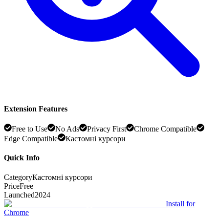
Extension Features
Free to Use
No Ads
Privacy First
Chrome Compatible
Edge Compatible
Кастомні курсори
Quick Info
Category
Кастомні курсори
Price
Free
Launched
2024
Install for
Chrome