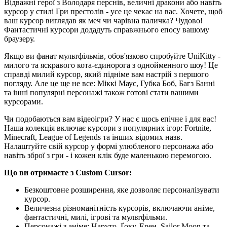
Відважні герої з Володаря перснів, величні дракони або навіть
курсор у стилі Гри престолів - усе це чекає на вас. Хочете, щоб
ваш курсор виглядав як меч чи чарівна паличка? Чудово!
Фантастичні курсори додадуть справжнього епосу вашому
браузеру.
Якщо ви фанат мультфільмів, обов'язково спробуйте UniKitty -
милого та яскравого кота-єдинорога з однойменного шоу! Це
справді милий курсор, який підніме вам настрій з першого
погляду. Але це ще не все: Міккі Маус, Губка Боб, Багз Банні
та інші популярні персонажі також готові стати вашими
курсорами.
Чи подобаються вам відеоігри? У нас є щось епічне і для вас!
Наша колекція включає курсори з популярних ігор: Fortnite,
Minecraft, League of Legends та інших відомих назв.
Налаштуйте свій курсор у формі улюбленого персонажа або
навіть зброї з гри - і кожен клік буде маленькою перемогою.
Що ви отримаєте з Custom Cursor:
Безкоштовне розширення, яке дозволяє персоналізувати
курсор.
Величезна різноманітність курсорів, включаючи аніме,
фантастичні, милі, ігрові та мультфільми.
Персонажі з аніме: Наруто, Ґоку, Ерен, Sailor Moon та