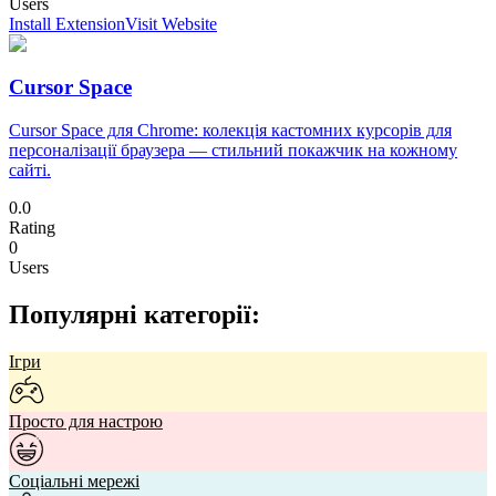
Users
Install Extension
Visit Website
Cursor Space
Cursor Space для Chrome: колекція кастомних курсорів для
персоналізації браузера — стильний покажчик на кожному
сайті.
0.0
Rating
0
Users
Популярні категорії:
Ігри
Просто для настрою
Соціальні мережі