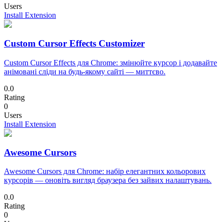
Users
Install Extension
Custom Cursor Effects Customizer
Custom Cursor Effects для Chrome: змінюйте курсор і додавайте
анімовані сліди на будь-якому сайті — миттєво.
0.0
Rating
0
Users
Install Extension
Awesome Cursors
Awesome Cursors для Chrome: набір елегантних кольорових
курсорів — оновіть вигляд браузера без зайвих налаштувань.
0.0
Rating
0