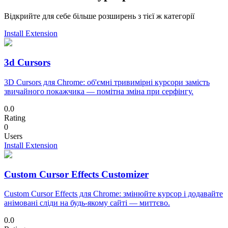
Відкрийте для себе більше розширень з тієї ж категорії
Install Extension
3d Cursors
3D Cursors для Chrome: об'ємні тривимірні курсори замість
звичайного покажчика — помітна зміна при серфінгу.
0.0
Rating
0
Users
Install Extension
Custom Cursor Effects Customizer
Custom Cursor Effects для Chrome: змінюйте курсор і додавайте
анімовані сліди на будь-якому сайті — миттєво.
0.0