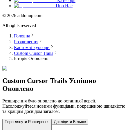
Категорії
Про Нас
©
2026
addonup.com
All rights reserved
Головна
Розширення
Кастомні курсори
Custom Cursor Trails
Історія Оновлень
Custom Cursor Trails
Успішно
Оновлено
Розширення було оновлено до останньої версії.
Насолоджуйтеся новими функціями, покращеною швидкістю
та кращим досвідом загалом.
Переглянути Розширення
Дослідити Більше