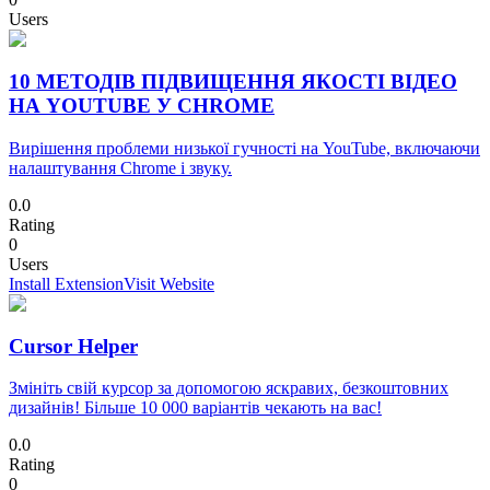
Users
10 МЕТОДІВ ПІДВИЩЕННЯ ЯКОСТІ ВІДЕО
НА YOUTUBE У CHROME
Вирішення проблеми низької гучності на YouTube, включаючи
налаштування Chrome і звуку.
0.0
Rating
0
Users
Install Extension
Visit Website
Cursor Helper
Змініть свій курсор за допомогою яскравих, безкоштовних
дизайнів! Більше 10 000 варіантів чекають на вас!
0.0
Rating
0