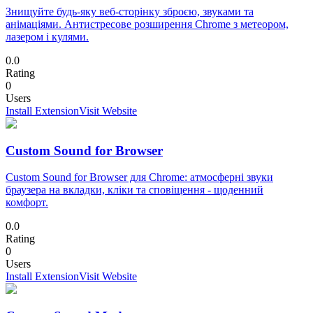
Знищуйте будь-яку веб-сторінку зброєю, звуками та
анімаціями. Антистресове розширення Chrome з метеором,
лазером і кулями.
0.0
Rating
0
Users
Install Extension
Visit Website
Custom Sound for Browser
Custom Sound for Browser для Chrome: атмосферні звуки
браузера на вкладки, кліки та сповіщення - щоденний
комфорт.
0.0
Rating
0
Users
Install Extension
Visit Website