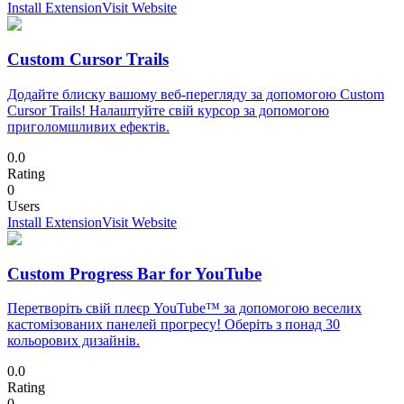
Install Extension
Visit Website
Custom Cursor Trails
Додайте блиску вашому веб-перегляду за допомогою Custom
Cursor Trails! Налаштуйте свій курсор за допомогою
приголомшливих ефектів.
0.0
Rating
0
Users
Install Extension
Visit Website
Custom Progress Bar for YouTube
Перетворіть свій плеєр YouTube™ за допомогою веселих
кастомізованих панелей прогресу! Оберіть з понад 30
кольорових дизайнів.
0.0
Rating
0