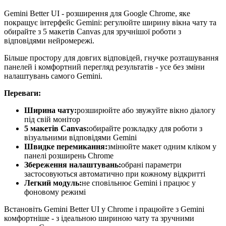
Gemini Better UI - розширення для Google Chrome, яке
покращує інтерфейс Gemini: регулюйте ширину вікна чату та
обирайте з 5 макетів Canvas для зручнішої роботи з
відповідями нейромережі.
Більше простору для довгих відповідей, гнучке розташування
панелей і комфортний перегляд результатів - усе без зміни
налаштувань самого Gemini.
Переваги:
Ширина чату:
розширюйте або звужуйте вікно діалогу
під свій монітор
5 макетів Canvas:
обирайте розкладку для роботи з
візуальними відповідями Gemini
Швидке перемикання:
змінюйте макет одним кліком у
панелі розширень Chrome
Збереження налаштувань:
обрані параметри
застосовуються автоматично при кожному відкритті
Легкий модуль:
не сповільнює Gemini і працює у
фоновому режимі
Встановіть Gemini Better UI у Chrome і працюйте з Gemini
комфортніше - з ідеальною шириною чату та зручними