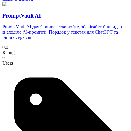
PromptVault AI
PromptVault AI для Chrome: створюйте, зберігайте й швидко
знаходьте AI-промпти. Порядок у текстах для ChatGPT та
інших сервісів.
0.0
Rating
0
Users