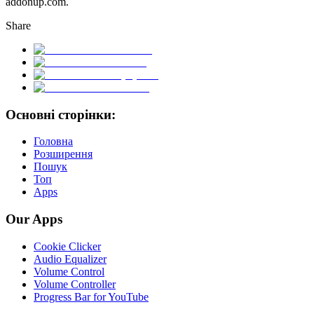
addonup.com.
Share
Основні сторінки:
Головна
Розширення
Пошук
Топ
Apps
Our Apps
Cookie Clicker
Audio Equalizer
Volume Control
Volume Controller
Progress Bar for YouTube