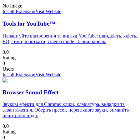
No Image
Install Extension
Visit Website
Tools for YouTube™
Налаштуйте відтворення та вигляд YouTube: швидкість, якість,
EQ, теми, шорткати, cinema mode і бічна панель.
0.0
Rating
0
Users
Install Extension
Visit Website
Browser Sound Effect
Звукові ефекти для Chrome: кліки, клавіатура, вкладки та
завантаження. Оберіть пресет, перегляньте звуки, вимкніть
непотрібні події.
0.0
Rating
0