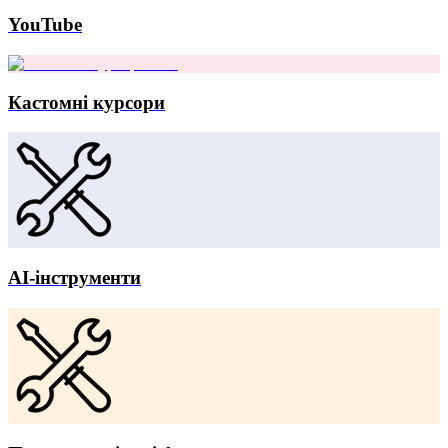
YouTube
Кастомні курсори
AI-інструменти