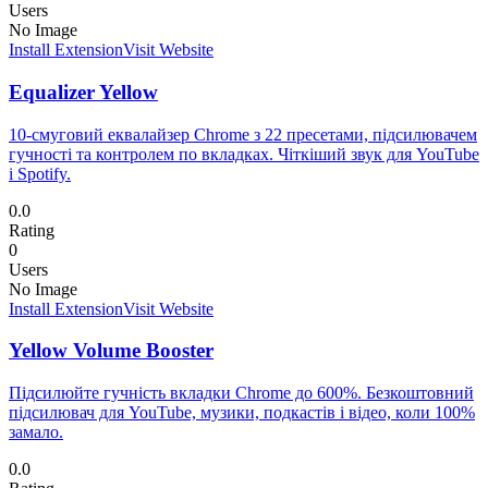
Users
No Image
Install Extension
Visit Website
Equalizer Yellow
10-смуговий еквалайзер Chrome з 22 пресетами, підсилювачем
гучності та контролем по вкладках. Чіткіший звук для YouTube
і Spotify.
0.0
Rating
0
Users
No Image
Install Extension
Visit Website
Yellow Volume Booster
Підсилюйте гучність вкладки Chrome до 600%. Безкоштовний
підсилювач для YouTube, музики, подкастів і відео, коли 100%
замало.
0.0