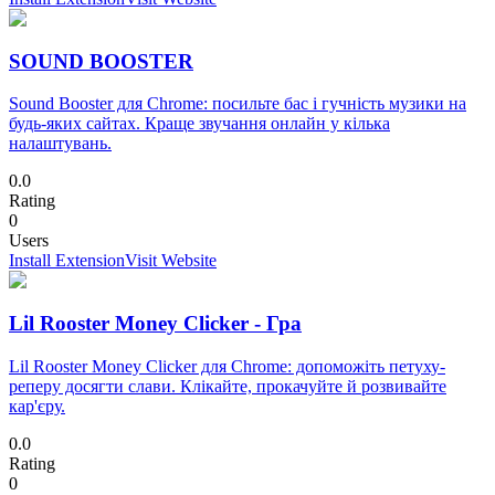
SOUND BOOSTER
Sound Booster для Chrome: посильте бас і гучність музики на
будь-яких сайтах. Краще звучання онлайн у кілька
налаштувань.
0.0
Rating
0
Users
Install Extension
Visit Website
Lil Rooster Money Clicker - Гра
Lil Rooster Money Clicker для Chrome: допоможіть петуху-
реперу досягти слави. Клікайте, прокачуйте й розвивайте
кар'єру.
0.0
Rating
0