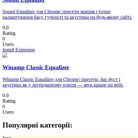
Sound Equalizer для Chrome: пресети жанрів і точне
налаштування басу, гучності та акустики на будь-якому сайті.
0.0
Rating
0
Users
Install Extension
Winamp Classic Equalizer
Winamp Classic Equalizer для Chrome: пресети, бас-буст і
акустика як у легендарному плеєрі — звук краще на вебі.
0.0
Rating
0
Users
Популярні категорії: