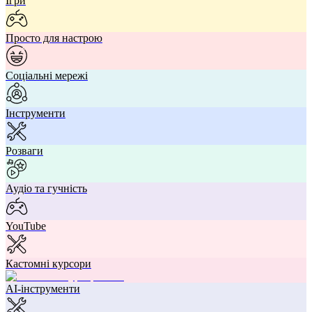
Ігри
Просто для настрою
Соціальні мережі
Інструменти
Розваги
Аудіо та гучність
YouTube
Кастомні курсори
AI-інструменти