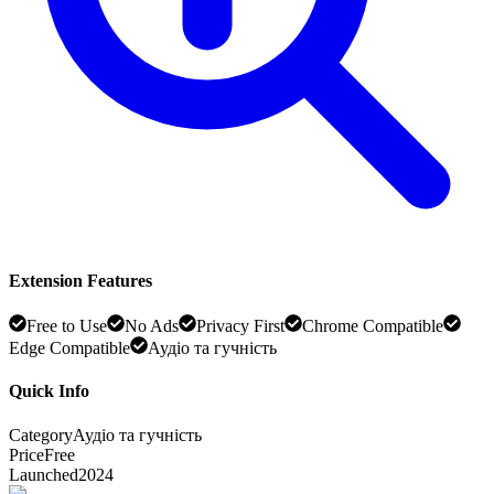
Extension Features
Free to Use
No Ads
Privacy First
Chrome Compatible
Edge Compatible
Аудіо та гучність
Quick Info
Category
Аудіо та гучність
Price
Free
Launched
2024