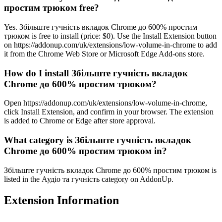
простим трюком free?
Yes. Збільште гучність вкладок Chrome до 600% простим
трюком is free to install (price: $0). Use the Install Extension button
on https://addonup.com/uk/extensions/low-volume-in-chrome to add
it from the Chrome Web Store or Microsoft Edge Add-ons store.
How do I install Збільште гучність вкладок
Chrome до 600% простим трюком?
Open https://addonup.com/uk/extensions/low-volume-in-chrome,
click Install Extension, and confirm in your browser. The extension
is added to Chrome or Edge after store approval.
What category is Збільште гучність вкладок
Chrome до 600% простим трюком in?
Збільште гучність вкладок Chrome до 600% простим трюком is
listed in the Аудіо та гучність category on AddonUp.
Extension Information