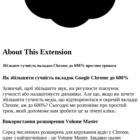
About This Extension
Збільште гучність вкладок Chrome до 600% простим трюком
Як збільшити гучність вкладок Google Chrome до 600%
Зазвичай, щоб збільшити звук, ви регулюєте повзунок
гучності або налаштовуєте динаміки. Але що, якщо ви хочете
збільшити гучність медіа, що відтворюються в окремій вкладці
Chrome, аж до 600%? Сьогодні ми розповімо про простий
трюк, який допоможе вам зробити це за лічені кліки.
Використання розширення Volume Master
Серед численних розширень для керування аудіо у Chrome,
одне з найзручніших - це Volume Master. Завдяки цьому