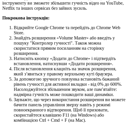
інструменту ви зможете збільшити гучність відео на YouTube,
Netflix та інших сервісах без зайвих зусиль.
Покрокова інструкція:
Відкрийте Google Chrome та перейдіть до Chrome Web
Store.
Знайдіть розширення «Volume Master» або введіть у
пошуку "Контролер гучності". Також можна
скористатися прямим посиланням на сторінку
розширення.
Натисніть кнопку «Додати до Chrome» і підтвердіть
встановлення, натиснувши «Додати розширення».
Після встановлення клацніть на значок розширення,
який з’явиться у правому верхньому куті браузера.
За допомогою зручного повзунка встановіть бажаний
рівень гучності для активної вкладки - від 0% до 600%.
Насолоджуйтеся збільшеним звуком, але пам’ятайте:
надмірна гучність може пошкодити ваші динаміки.
Зауважте, що через використання розширення ви можете
бачити панель управління зверху навіть у режимі
повноекранного відтворення. Щоб її приховати,
скористайтеся клавішею F11 (на Windows) або
комбінацією Ctrl + Cmd + F (на Mac).