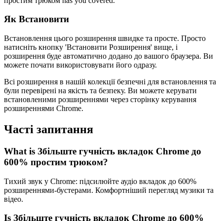
простим трюком has you covered.
Як Встановити
Встановлення цього розширення швидке та просте. Просто
натисніть кнопку 'Встановити Розширення' вище, і
розширення буде автоматично додано до вашого браузера. Ви
можете почати використовувати його одразу.
Всі розширення в нашій колекції безпечні для встановлення та
були перевірені на якість та безпеку. Ви можете керувати
встановленими розширеннями через сторінку керування
розширеннями Chrome.
Часті запитання
What is Збільште гучність вкладок Chrome до
600% простим трюком?
Тихий звук у Chrome: підсилюйте аудіо вкладок до 600%
розширеннями-бустерами. Комфортніший перегляд музики та
відео.
Is Збільште гучність вкладок Chrome до 600%