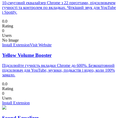
10-смуговий еквалайзер Chrome з 22 пресетами, підсилювачем
гучності та контролем по вкладках. Чіткіший звук для YouTube
і Spotify.
0.0
Rating
0
Users
No Image
Install Extension
Visit Website
Yellow Volume Booster
Підсилюйте гучність вкладки Chrome до 600%. Безкоштовний
підсилювач для YouTube, музики, подкастів і відео, коли 100%
замало.
0.0
Rating
0
Users
Install Extension
Sound Equalizer