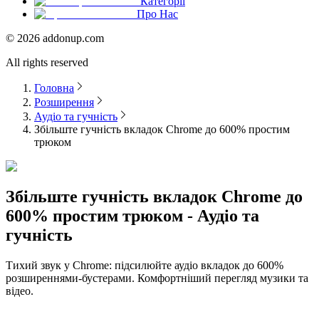
Категорії
Про Нас
©
2026
addonup.com
All rights reserved
Головна
Розширення
Аудіо та гучність
Збільште гучність вкладок Chrome до 600% простим
трюком
Збільште гучність вкладок Chrome до
600% простим трюком - Аудіо та
гучність
Тихий звук у Chrome: підсилюйте аудіо вкладок до 600%
розширеннями-бустерами. Комфортніший перегляд музики та
відео.