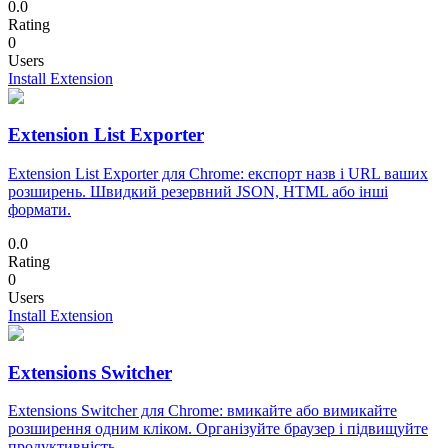
0.0
Rating
0
Users
Install Extension
Extension List Exporter
Extension List Exporter для Chrome: експорт назв і URL ваших
розширень. Швидкий резервний JSON, HTML або інші
формати.
0.0
Rating
0
Users
Install Extension
Extensions Switcher
Extensions Switcher для Chrome: вмикайте або вимикайте
розширення одним кліком. Організуйте браузер і підвищуйте
продуктивність.