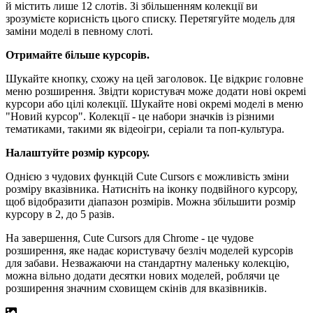
й містить лише 12 слотів. Зі збільшенням колекції ви
зрозумієте корисність цього списку. Перетягуйте модель для
заміни моделі в певному слоті.
Отримайте більше курсорів.
Шукайте кнопку, схожу на цей заголовок. Це відкриє головне
меню розширення. Звідти користувач може додати нові окремі
курсори або цілі колекції. Шукайте нові окремі моделі в меню
"Новий курсор". Колекції - це набори значків із різними
тематиками, такими як відеоігри, серіали та поп-культура.
Налаштуйте розмір курсору.
Однією з чудових функцій Cute Cursors є можливість зміни
розміру вказівника. Натисніть на іконку подвійного курсору,
щоб відобразити діапазон розмірів. Можна збільшити розмір
курсору в 2, до 5 разів.
На завершення, Cute Cursors для Chrome - це чудове
розширення, яке надає користувачу безліч моделей курсорів
для забави. Незважаючи на стандартну маленьку колекцію,
можна вільно додати десятки нових моделей, роблячи це
розширення значним сховищем скінів для вказівників.