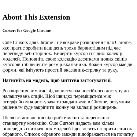
About This Extension
Cursors for Google Chrome
Cute Cursors для Chrome - це яскраве розширення для Chrome,
яке прагне зробити ваш день трохи барвистішим під час
перегляду веб-сторінок. Виберіть курсор із гідної колекції
моделей. Поповніть свою колекцію десятками нових скінів
курсорів і збільшуйте розмір вказівника. Кожен курсор має дві
форми, які імітують простий вказівник-стрілку та руку.
Натисніть на модель, щоб миттєво застосувати її.
Розширення вимагає від користувача постійного доступу до
налаштувань опцій. Щоб швидко переміщатися між
інтерфейсом користувача та завданнями в Chrome, розумним
рішенням буде закріпити іконку на вкладці розширень.
Після встановлення відкрийте меню та перегляньте
стандартну колекцію. Cute Cursors надасть вам кілька
попередньо визначених моделей і дозволить створити список
обраного. Список обраного завжди відображається на початку