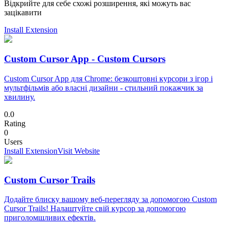
Відкрийте для себе схожі розширення, які можуть вас
зацікавити
Install Extension
Custom Cursor App - Custom Cursors
Custom Cursor App для Chrome: безкоштовні курсори з ігор і
мультфільмів або власні дизайни - стильний покажчик за
хвилину.
0.0
Rating
0
Users
Install Extension
Visit Website
Custom Cursor Trails
Додайте блиску вашому веб-перегляду за допомогою Custom
Cursor Trails! Налаштуйте свій курсор за допомогою
приголомшливих ефектів.