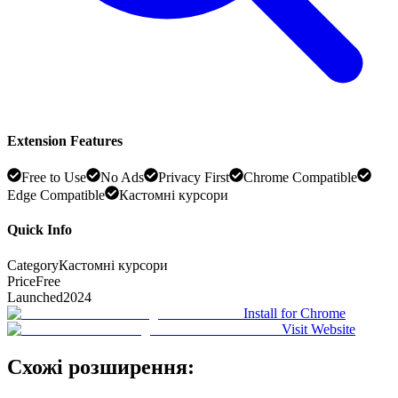
Extension Features
Free to Use
No Ads
Privacy First
Chrome Compatible
Edge Compatible
Кастомні курсори
Quick Info
Category
Кастомні курсори
Price
Free
Launched
2024
Install for Chrome
Visit Website
Схожі розширення: