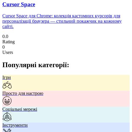
Cursor Space
Cursor Space для Chrome: колекція кастомних курсорів для
персоналізації браузера — стильний покажчик на кожному
сайті.
0.0
Rating
0
Users
Популярні категорії:
Ігри
Просто для настрою
Соціальні мережі
Інструменти