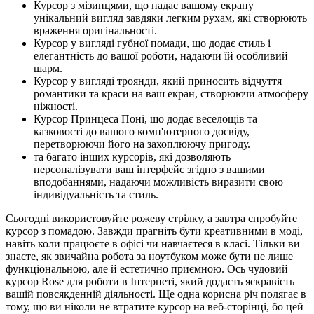
Курсор з мізинцями, що надає вашому екрану
унікальний вигляд завдяки легким рухам, які створюють
враження оригінальності.
Курсор у вигляді губної помади, що додає стиль і
елегантність до вашої роботи, надаючи їй особливий
шарм.
Курсор у вигляді троянди, який приносить відчуття
романтики та краси на ваш екран, створюючи атмосферу
ніжності.
Курсор Принцеса Поні, що додає веселощів та
казковості до вашого комп'ютерного досвіду,
перетворюючи його на захоплюючу пригоду.
та багато інших курсорів, які дозволяють
персоналізувати ваш інтерфейс згідно з вашими
вподобаннями, надаючи можливість виразити свою
індивідуальність та стиль.
Сьогодні використовуйте рожеву стрілку, а завтра спробуйте
курсор з помадою. Завжди прагніть бути креативними в моді,
навіть коли працюєте в офісі чи навчаєтеся в класі. Тільки ви
знаєте, як звичайна робота за ноутбуком може бути не лише
функціональною, але й естетично приємною. Ось чудовий
курсор Rose для роботи в Інтернеті, який додасть яскравість
вашій повсякденній діяльності. Ще одна корисна річ полягає в
тому, що ви ніколи не втратите курсор на веб-сторінці, бо цей