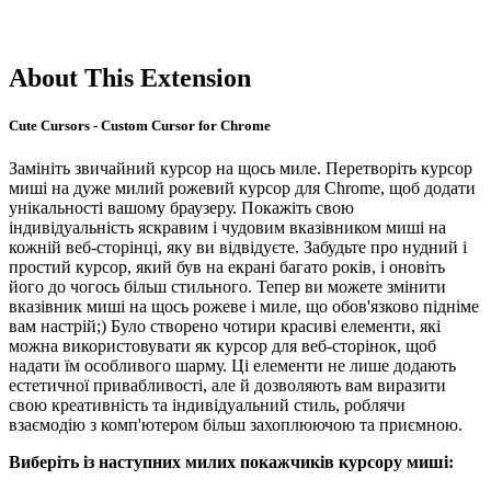
About This Extension
Cute Cursors - Custom Cursor for Chrome
Замініть звичайний курсор на щось миле. Перетворіть курсор
миші на дуже милий рожевий курсор для Chrome, щоб додати
унікальності вашому браузеру. Покажіть свою
індивідуальність яскравим і чудовим вказівником миші на
кожній веб-сторінці, яку ви відвідуєте. Забудьте про нудний і
простий курсор, який був на екрані багато років, і оновіть
його до чогось більш стильного. Тепер ви можете змінити
вказівник миші на щось рожеве і миле, що обов'язково підніме
вам настрій;) Було створено чотири красиві елементи, які
можна використовувати як курсор для веб-сторінок, щоб
надати їм особливого шарму. Ці елементи не лише додають
естетичної привабливості, але й дозволяють вам виразити
свою креативність та індивідуальний стиль, роблячи
взаємодію з комп'ютером більш захоплюючою та приємною.
Виберіть із наступних милих покажчиків курсору миші: