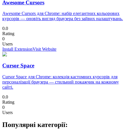
Awesome Cursors
Awesome Cursors для Chrome: набір елегантних кольорових
курсорів — оновіть вигляд браузера без зайвих налаштувань.
0.0
Rating
0
Users
Install Extension
Visit Website
Cursor Space
Cursor Space для Chrome: колекція кастомних курсорів для
персоналізації браузера — стильний покажчик на кожному
сайті.
0.0
Rating
0
Users
Популярні категорії: