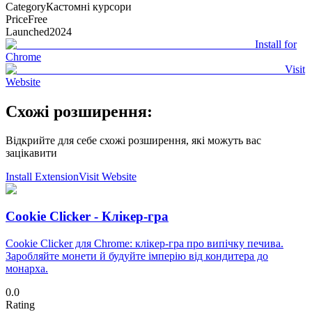
Category
Кастомні курсори
Price
Free
Launched
2024
Install for
Chrome
Visit
Website
Схожі розширення:
Відкрийте для себе схожі розширення, які можуть вас
зацікавити
Install Extension
Visit Website
Cookie Clicker - Клікер-гра
Cookie Clicker для Chrome: клікер-гра про випічку печива.
Заробляйте монети й будуйте імперію від кондитера до
монарха.
0.0
Rating