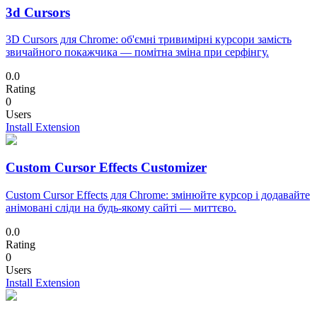
3d Cursors
3D Cursors для Chrome: об'ємні тривимірні курсори замість
звичайного покажчика — помітна зміна при серфінгу.
0.0
Rating
0
Users
Install Extension
Custom Cursor Effects Customizer
Custom Cursor Effects для Chrome: змінюйте курсор і додавайте
анімовані сліди на будь-якому сайті — миттєво.
0.0
Rating
0
Users
Install Extension