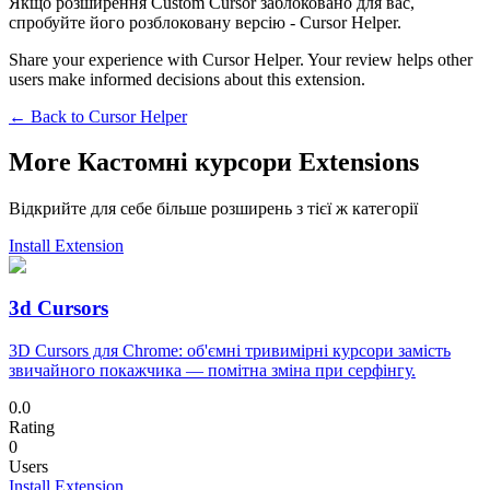
Якщо розширення Custom Cursor заблоковано для вас,
спробуйте його розблоковану версію - Cursor Helper.
Share your experience with Cursor Helper. Your review helps other
users make informed decisions about this extension.
← Back to
Cursor Helper
More Кастомні курсори Extensions
Відкрийте для себе більше розширень з тієї ж категорії
Install Extension
3d Cursors
3D Cursors для Chrome: об'ємні тривимірні курсори замість
звичайного покажчика — помітна зміна при серфінгу.
0.0
Rating
0
Users
Install Extension