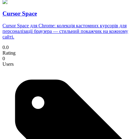
Cursor Space
Cursor Space для Chrome: колекція кастомних курсорів для
персоналізації браузера — стильний покажчик на кожному
сайті.
0.0
Rating
0
Users