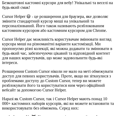
Безкоштовні кастомні курсори для вебу! Унікальні та веселі на
будь-який смак!
Cursor Helper 😃 - це розширення для браузера, яке дозволяє
змінити стандартний курсор миші на унікальний та
персоналізований. Його також називають розблокованим
кастомним курсором або кастомним курсором для Chrome.
Cursor Helper дає можливість користувачам змінювати вигляд
курсора миші на різноманітні варіанти кастомізації. Ми
пропонуємо різні колекції, які можна додавати та змінювати в
будь-який час, забезпечуючи цікавий та відповідний контент
для наших користувачів, що може задовольнити будь-які
інтереси.
Розширення Custom Cursor ніколи не мало на меті обмежувати
доступ для певних користувачів. Проте, якщо ви зіткнулися з
проблемами доступу до Custom Cursor, тепер ви можете
розблокувати його та користуватися ним через офіційний
вебсайт за допомогою Cursor Helper.
Наразі як Custom Cursor, так і Cursor Helper мають понад 10
000+ кастомних наборів курсорів, які ви можете встановити та
використовувати без обмежень. Серед них: