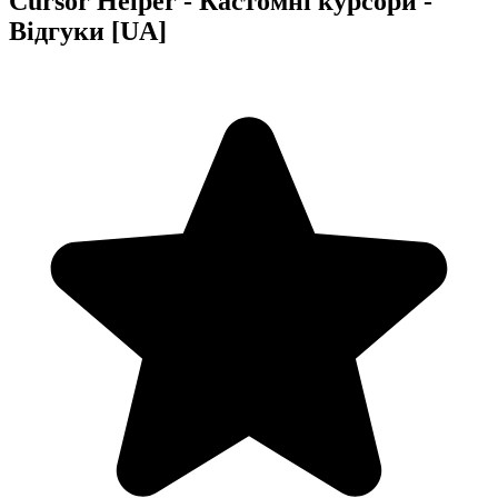
Cursor Helper - Кастомні курсори -
Відгуки [UA]