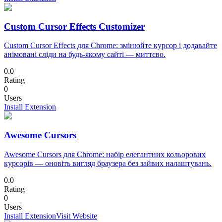
Custom Cursor Effects Customizer
Custom Cursor Effects для Chrome: змінюйте курсор і додавайте
анімовані сліди на будь-якому сайті — миттєво.
0.0
Rating
0
Users
Install Extension
Awesome Cursors
Awesome Cursors для Chrome: набір елегантних кольорових
курсорів — оновіть вигляд браузера без зайвих налаштувань.
0.0
Rating
0
Users
Install Extension
Visit Website