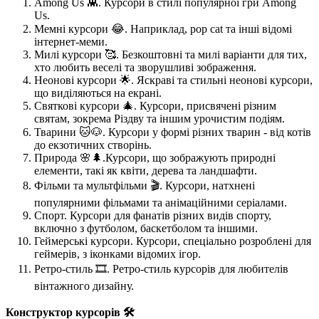
Among Us 👾. Курсори в стилі популярної гри Among
Us.
Мемні курсори 😂. Наприклад, pop cat та інші відомі
інтернет-меми.
Милі курсори 🥰. Безкоштовні та милі варіанти для тих,
хто любить веселі та зворушливі зображення.
Неонові курсори 🌟. Яскраві та стильні неонові курсори,
що виділяються на екрані.
Святкові курсори 🎄. Курсори, присвячені різним
святам, зокрема Різдву та іншим урочистим подіям.
Тварини 🐱🐶. Курсори у формі різних тварин - від котів
до екзотичних створінь.
Природа 🌸🌲.Курсори, що зображують природні
елементи, такі як квіти, дерева та ландшафти.
Фільми та мультфільми 🎬. Курсори, натхнені
популярними фільмами та анімаційними серіалами.
Спорт. Курсори для фанатів різних видів спорту,
включно з футболом, баскетболом та іншими.
Геймерські курсори. Курсори, спеціально розроблені для
геймерів, з іконками відомих ігор.
Ретро-стиль 🎞️. Ретро-стиль курсорів для любителів
вінтажного дизайну.
Конструктор курсорів 🛠️