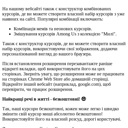
На нашому вебсайті також є конструктор комбінованих
курсорів, де ви можете створити власний набір курсорів з уже
наявних на сайті. Популярні комбінації включають:
Комбінація мемів та неонових курсорів.
Змішування курсорів Among Us з колекцією "Милі".
Також є конструктор курсорів, де ви можете створити власний
набір курсорів, використовуючи свої зображення, додаючи
персоналізований вигляд до вашого браузера.
Після встановлення розширення перезавантажте раніше
відкриті вкладки, щоб використовувати його на цих
сторінках. Зверніть увагу, що розширення може не працювати
на сторінках Chrome Web Store або домашній сторінці.
Відкрийте інший вебсайт (наприклад, google.com), щоб
перевірити, чи працює розширення.
Найкращі речі в житті - безкоштовні! 🤑
Так, наші курсори безкоштовні, кожен може легко і швидко
змінити свій курсор миші абсолютно безкоштовно!
Використовуйте його на власний розсуд, дорогі користувачі.