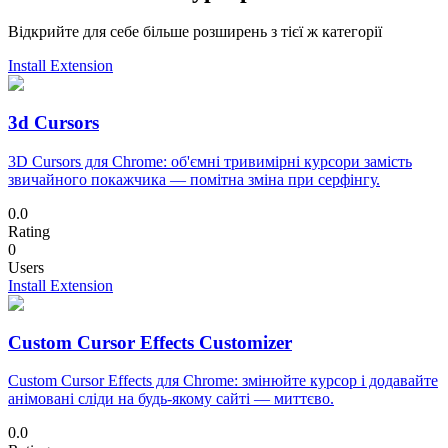
Відкрийте для себе більше розширень з тієї ж категорії
Install Extension
3d Cursors
3D Cursors для Chrome: об'ємні тривимірні курсори замість
звичайного покажчика — помітна зміна при серфінгу.
0.0
Rating
0
Users
Install Extension
Custom Cursor Effects Customizer
Custom Cursor Effects для Chrome: змінюйте курсор і додавайте
анімовані сліди на будь-якому сайті — миттєво.
0.0